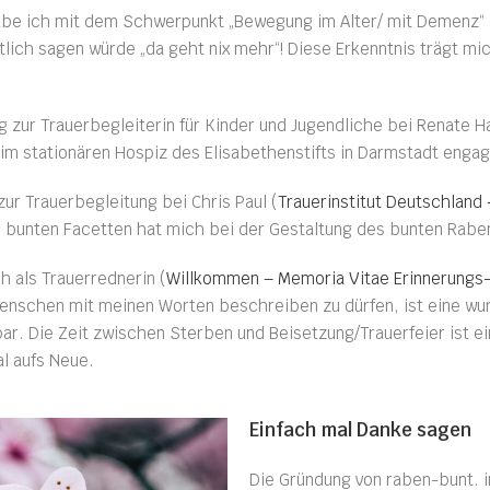
abe ich mit dem Schwerpunkt „Bewegung im Alter/ mit Demenz“ 
tlich sagen würde „da geht nix mehr“! Diese Erkenntnis trägt m
.
 zur Trauerbegleiterin für Kinder und Jugendliche bei Renate Ha
 im stationären Hospiz des Elisabethenstifts in Darmstadt engag
zur Trauerbegleitung bei Chris Paul (
Trauerinstitut Deutschland 
 bunten Facetten hat mich bei der Gestaltung des bunten Raben-
h als Trauerrednerin (
Willkommen – Memoria Vitae Erinnerungs-
Menschen mit meinen Worten beschreiben zu dürfen, ist eine wu
ar. Die Zeit zwischen Sterben und Beisetzung/Trauerfeier ist e
al aufs Neue.
Einfach mal Danke sagen
Die Gründung von raben-bunt. i