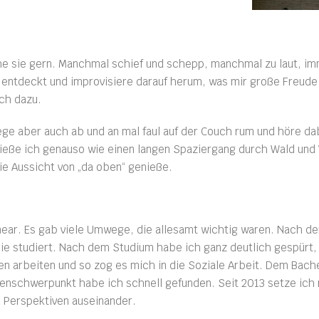
he sie gern. Manchmal schief und schepp, manchmal zu laut, imm
 entdeckt und improvisiere darauf herum, was mir große Freude 
ich dazu.
ege aber auch ab und an mal faul auf der Couch rum und höre da
nieße ich genauso wie einen langen Spaziergang durch Wald un
ie Aussicht von „da oben“ genieße.
inear. Es gab viele Umwege, die allesamt wichtig waren. Nach d
e studiert. Nach dem Studium habe ich ganz deutlich gespürt, 
hen arbeiten und so zog es mich in die Soziale Arbeit. Dem Bac
ienschwerpunkt habe ich schnell gefunden. Seit 2013 setze ich 
 Perspektiven auseinander.